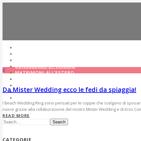
HOME
COSA FACCIO
LE MIE NOZZE
CONSULENZE DI VIAGGIO
MATRIMONI ALL’ESTERO
PHOTOGALLERY
NEWS
Da Mister Wedding ecco le fedi da spiaggia!
STAMPA
CONTATTI
I Beach Wedding Ring sono pensati per le coppie che scelgono di sposarsi a
nasce grazie alla collaborazione del nostro Mister Wedding e di Eros Com
READ MORE
Search
CATEGORIE