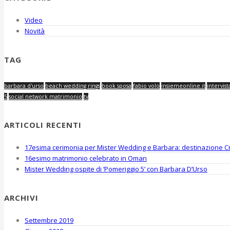
Video
Novità
TAG
barbara d'urso
beach wedding rings
book sposa
fabio volo
insiemeonline.it
intervist
5
social network matrimonio
tv
ARTICOLI RECENTI
17esima cerimonia per Mister Wedding e Barbara: destinazione Cr
16esimo matrimonio celebrato in Oman
Mister Wedding ospite di ‘Pomeriggio 5’ con Barbara D’Urso
ARCHIVI
Settembre 2019