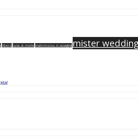
mister weddin
a
libero
luna di miele
matrimonio in spiaggia
eta!