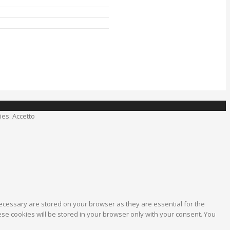
kies.
Accetto
ecessary are stored on your browser as they are essential for the
ese cookies will be stored in your browser only with your consent. You