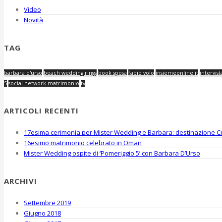
Video
Novità
TAG
barbara d'urso
beach wedding rings
book sposa
fabio volo
insiemeonline.it
intervist
5
social network matrimonio
tv
ARTICOLI RECENTI
17esima cerimonia per Mister Wedding e Barbara: destinazione Cr
16esimo matrimonio celebrato in Oman
Mister Wedding ospite di ‘Pomeriggio 5’ con Barbara D’Urso
ARCHIVI
Settembre 2019
Giugno 2018