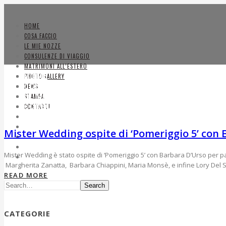
HOME
COSA FACCIO
LE MIE NOZZE
CONSULENZE DI VIAGGIO
MATRIMONI ALL’ESTERO
HOME
PHOTOGALLERY
COSA FACCIO
NEWS
LE MIE NOZZE
STAMPA
CONSULENZE DI VIAGGIO
CONTATTI
MATRIMONI ALL’ESTERO
PHOTOGALLERY
Mister Wedding ospite di ‘Pomeriggio 5’ con
NEWS
STAMPA
Mister Wedding è stato ospite di ‘Pomeriggio 5’ con Barbara D’Urso per p
CONTATTI
Margherita Zanatta, Barbara Chiappini, Maria Monsè, e infine Lory Del S
READ MORE
Search
CATEGORIE