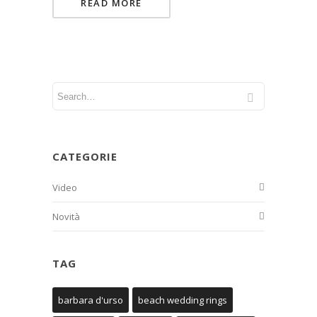
READ MORE
CATEGORIE
Video
Novità
TAG
barbara d'urso
beach wedding rings