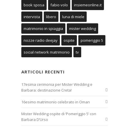
book sposa
fabio volo
insiemeonline.it
intervista
libero
luna di miele
matrimonio in spiaggia
mister wedding
nozze radio deejay
ospite
pomeriggio 5
social network matrimonio
tv
ARTICOLI RECENTI
17esima cerimonia per Mister Wedding e
Barbara: destinazione Creta!
16esimo matrimonio celebrato in Oman
Mister Wedding ospite di ‘Pomeriggio 5’ con
Barbara D’Urso