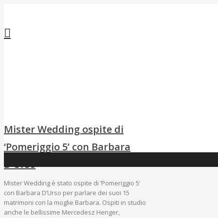
Mister Wedding ospite di
‘Pomeriggio 5’ con Barbara
D’Urso
Mister Wedding è stato ospite di ‘Pomeriggio 5’
con Barbara D’Urso per parlare dei suoi 15
matrimoni con la moglie Barbara. Ospiti in studio
anche le bellissime Mercedesz Henger,