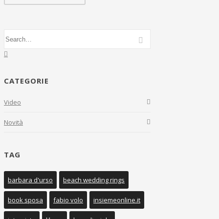
CATEGORIE
Video
Novità
TAG
barbara d'urso
beach wedding rings
book sposa
fabio volo
insiemeonline.it