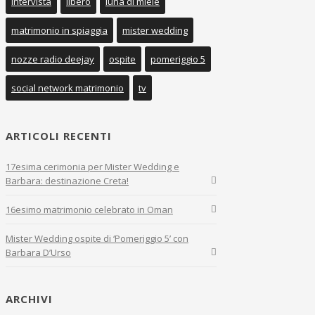
intervista
libero
luna di miele
matrimonio in spiaggia
mister wedding
nozze radio deejay
ospite
pomeriggio 5
social network matrimonio
tv
ARTICOLI RECENTI
17esima cerimonia per Mister Wedding e
Barbara: destinazione Creta!
16esimo matrimonio celebrato in Oman
Mister Wedding ospite di ‘Pomeriggio 5’ con
Barbara D’Urso
ARCHIVI