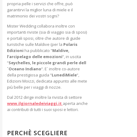
propria pelle i servizi che offre, può
garantirvi la miglior luna di miele e il
matrimonio dei vostri sogni?
Mister Wedding collabora inoltre con
importanti riviste (sia di viaggio sia di sposi)
e portali sposi, oltre che autore di guide
turistiche sulle Maldive (per la
Polaris
Edizioni
ha pubblicato “
Maldive,
l’arcipelago delle emozioni
“, in uscita
“
Seychelles, le piccole grandi perle dell
´Oceano Indiano
“. E´ inoltre co-autore
della prestigiosa guida “
LunediMiele
“,
Edizioni Moizzi, dedicata appunto alle mete
più belle per i viaggi di nozze.
Dal 2012 dirige inoltre la rivista di settore
www.ilgiornaledeiviaggi.it
aperta anche
ai contributi di tutti i suoi sposi e lettori.
PERCHÈ SCEGLIERE