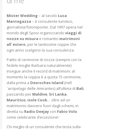
di me
Mister Wedding
– al secolo
Luca
Mantegazza
– è consulente turistico,
giornalista/fotoreporter. Dal 1997 opera nel
mondo degli Sposi organizzando
viaggi di
nozze su misura
e romantici
matrimoni
all´estero
, per le tantissime coppie che
ogni anno scelgono la sua consulenza.
Patito di cerimonie di nozze (sempre con la
fedele moglie Barbara naturalmente)
insegue anche il record di matrimoni: al
momento la coppia è a quota 15 cerimonie,
dalla prima a
Desroches Island
(nell
´arcipelago delle Amirantes) all’ultima di
Bali
,
passando per
Maldive
,
Sri Lanka
,
Mauritius
,
isole Cook
… oltre ad un
matrimonio davvero fuori dagli schemi, in
diretta su
Radio Deejay
con
Fabio Volo
come celebrante d’eccezione!
Chi meglio di un consulente che testa sulla